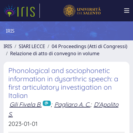
IRIS
IRIS
SIARI LECCE
04 Proceedings (Atti di Congressi)
Relazione di atto di convegno in volume
Phonological and sociophonetic
information in dysarthric speech: a
first articulatory investigation on
Italian
Gili Fivela B.
;
Pagliaro A. C.
;
D'Apolito
S.
2023-01-01