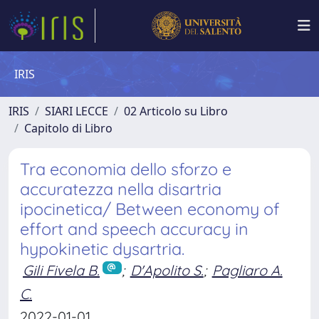
IRIS
IRIS
SIARI LECCE
02 Articolo su Libro
Capitolo di Libro
Tra economia dello sforzo e
accuratezza nella disartria
ipocinetica/ Between economy of
effort and speech accuracy in
hypokinetic dysartria.
Gili Fivela B.
;
D'Apolito S.
;
Pagliaro A.
C.
2022-01-01