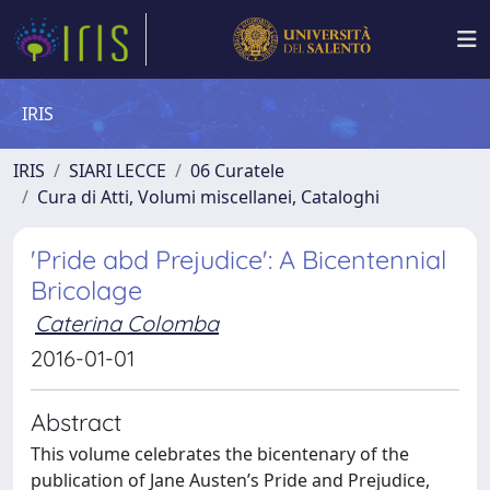
IRIS
IRIS
SIARI LECCE
06 Curatele
Cura di Atti, Volumi miscellanei, Cataloghi
'Pride abd Prejudice': A Bicentennial
Bricolage
Caterina Colomba
2016-01-01
Abstract
This volume celebrates the bicentenary of the
publication of Jane Austen’s Pride and Prejudice,