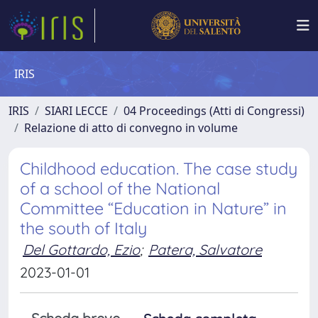
IRIS
IRIS
SIARI LECCE
04 Proceedings (Atti di Congressi)
Relazione di atto di convegno in volume
Childhood education. The case study
of a school of the National
Committee “Education in Nature” in
the south of Italy
Del Gottardo, Ezio
;
Patera, Salvatore
2023-01-01