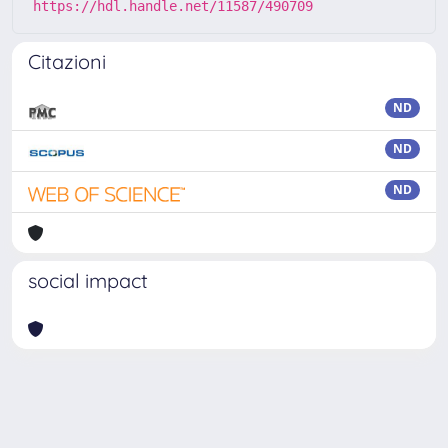
https://hdl.handle.net/11587/490709
Citazioni
ND
ND
ND
social impact
Powered by
IRIS
-
about IRIS
-