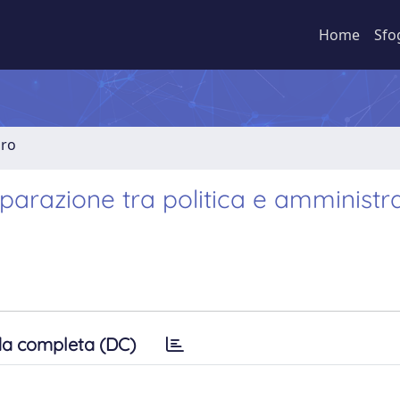
Home
Sfo
bro
separazione tra politica e amministr
a completa (DC)