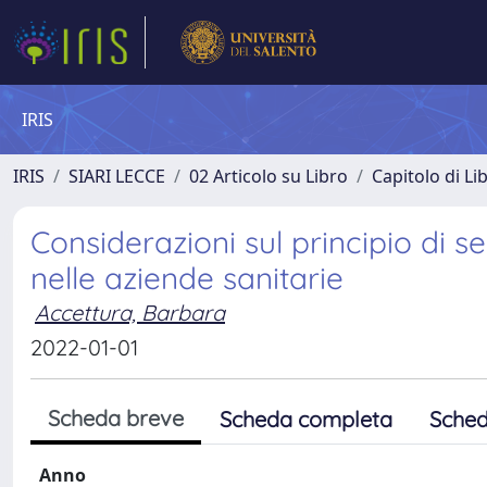
IRIS
IRIS
SIARI LECCE
02 Articolo su Libro
Capitolo di Li
Considerazioni sul principio di 
nelle aziende sanitarie
Accettura, Barbara
2022-01-01
Scheda breve
Scheda completa
Sched
Anno