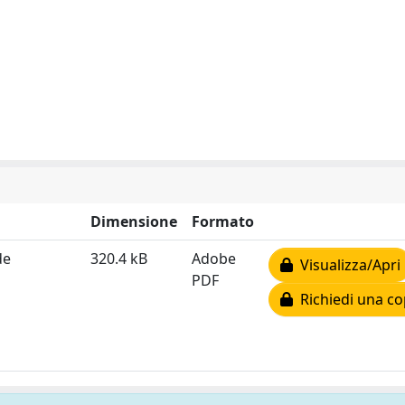
Dimensione
Formato
de
320.4 kB
Adobe
Visualizza/Apri
PDF
Richiedi una co