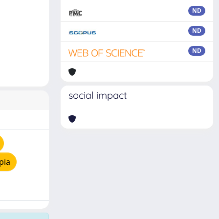
ND
ND
ND
social impact
pia