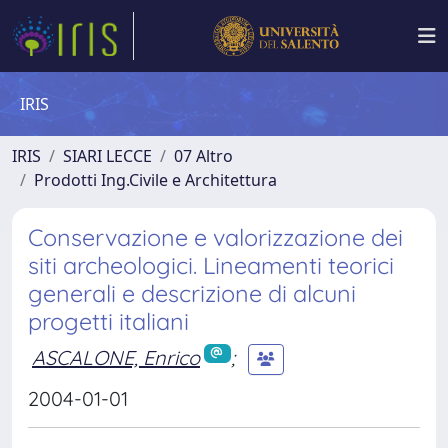
IRIS
IRIS
SIARI LECCE
07 Altro
Prodotti Ing.Civile e Architettura
Conservazione e valorizzazione dei
siti archeologici. Lineamenti teorici
generali e descrizione di alcuni
progetti italiani
ASCALONE, Enrico
;
2004-01-01