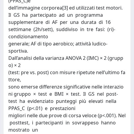
(PPAS_C)e
dell’immagine corporea[3] ed utilizzati test motori.
Il GS ha partecipato ad un programma
supplementare di AF per una durata di 16
settimane (2h/sett), suddiviso in tre fasi: (ri)‐
condizionamento
generale; AF di tipo aerobico; attività ludico‐
sportiva.
Dall’analisi della varianza ANOVA 2 (IMC) × 2 (grupp
o) × 2
(test: pre vs. post) con misure ripetute nell’ultimo fa
ttore,
sono emerse differenze significative nelle interazio
ni gruppo × test e BMI × test. Il GS nel post‐
test ha evidenziato punteggi più elevati nella
PPAS_C (p<.01) e prestazioni
migliori nelle due prove di corsa veloce (p<.001). Nel
posttest, i partecipanti in sovrappeso hanno
mostrato un