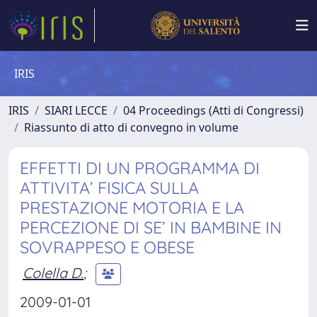
IRIS
IRIS
SIARI LECCE
04 Proceedings (Atti di Congressi)
Riassunto di atto di convegno in volume
EFFETTI DI UN PROGRAMMA DI
ATTIVITA’ FISICA SULLA
PRESTAZIONE MOTORIA E LA
PERCEZIONE DI SE’ IN BAMBINE IN
SOVRAPPESO E OBESE
Colella D.
;
2009-01-01