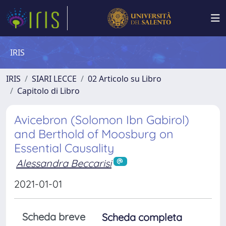
IRIS
IRIS
SIARI LECCE
02 Articolo su Libro
Capitolo di Libro
Avicebron (Solomon Ibn Gabirol)
and Berthold of Moosburg on
Essential Causality
Alessandra Beccarisi
2021-01-01
Scheda breve
Scheda completa