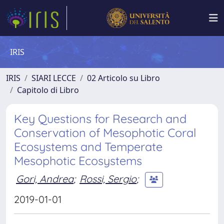
IRIS
IRIS
SIARI LECCE
02 Articolo su Libro
Capitolo di Libro
Key Questions for Research and
Conservation of Mesophotic Coral
Ecosystems and Temperate
Mesophotic Ecosystems
Gori, Andrea
;
Rossi, Sergio
;
2019-01-01