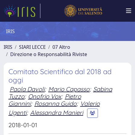
IRIS
IRIS
SIARI LECCE
07 Altro
Direzione o Responsabilità Riviste
Comitato Scientifico dal 2018 ad
oggi
Paola Davoli
;
Mario Capasso
;
Sabina
Tuzzo
;
Onofrio Vox
;
Pietro
Giannini
;
Rosanna Guido
;
Valerio
Ugenti
;
Alessandra Manieri
2018-01-01