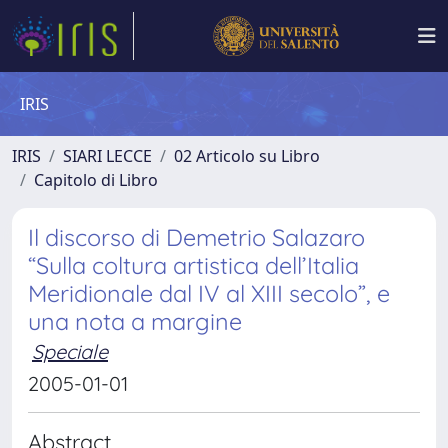
IRIS
IRIS
SIARI LECCE
02 Articolo su Libro
Capitolo di Libro
Il discorso di Demetrio Salazaro
“Sulla coltura artistica dell’Italia
Meridionale dal IV al XIII secolo”, e
una nota a margine
Speciale
2005-01-01
Abstract