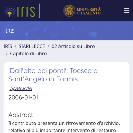
IRIS
IRIS
SIARI LECCE
02 Articolo su Libro
Capitolo di Libro
'Dall'alto dei ponti': Toesca a
Sant'Angelo in Formis
Speciale
2006-01-01
Abstract
Il contributo presenta un ritrovamento d'archivio,
relativo al più importante intervento di restauro