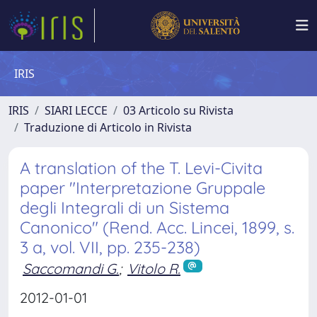
IRIS
IRIS
SIARI LECCE
03 Articolo su Rivista
Traduzione di Articolo in Rivista
A translation of the T. Levi-Civita
paper "Interpretazione Gruppale
degli Integrali di un Sistema
Canonico" (Rend. Acc. Lincei, 1899, s.
3 a, vol. VII, pp. 235-238)
Saccomandi G.
;
Vitolo R.
2012-01-01