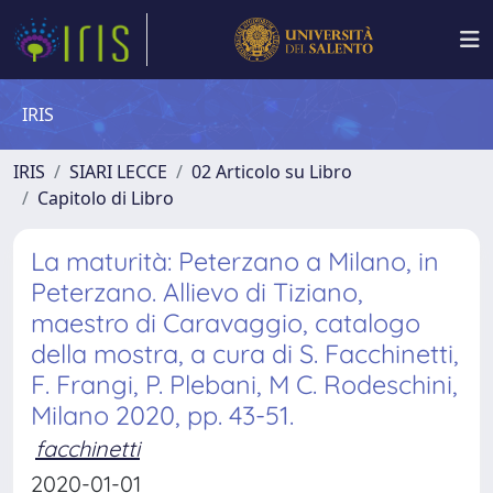
IRIS
IRIS
SIARI LECCE
02 Articolo su Libro
Capitolo di Libro
La maturità: Peterzano a Milano, in
Peterzano. Allievo di Tiziano,
maestro di Caravaggio, catalogo
della mostra, a cura di S. Facchinetti,
F. Frangi, P. Plebani, M C. Rodeschini,
Milano 2020, pp. 43-51.
facchinetti
2020-01-01