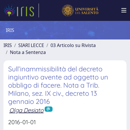
IRIS
IRIS
SIARI LECCE
03 Articolo su Rivista
Nota a Sentenza
Sull’inammissibilità del decreto
ingiuntivo avente ad oggetto un
obbligo di facere. Nota a Trib.
Milano, sez. IX civ., decreto 13
gennaio 2016
Olga Desiato
2016-01-01