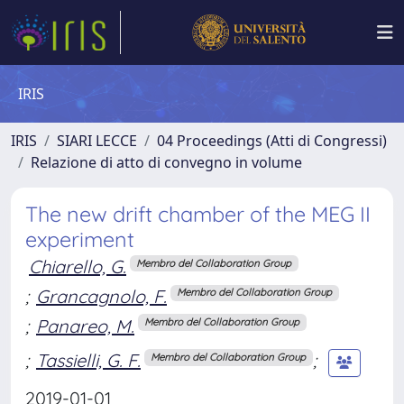
IRIS
IRIS
SIARI LECCE
04 Proceedings (Atti di Congressi)
Relazione di atto di convegno in volume
The new drift chamber of the MEG II
experiment
Chiarello, G.
Membro del Collaboration Group
;
Grancagnolo, F.
Membro del Collaboration Group
;
Panareo, M.
Membro del Collaboration Group
;
Tassielli, G. F.
;
Membro del Collaboration Group
2019-01-01