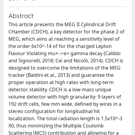
Abstract
This article presents the MEG II Cylindrical Drift
CHamber (CDCH), a key detector for the phase 2 of
MEG, which aims at reaching a sensitivity level of
the order 6x10^-14 of for the charged Lepton
Flavour Violating mu+-->e+ gamma decay (Calibbi
and Signorelli, 2018; Cei and Nicolò, 2014). CDCH is
designed to overcome the limitations of the MEG
tracker (Baldini et al., 2013) and guarantee the
proper operation at high rates with long-term
detector stability. CDCH is a low-mass unique
volume detector with high granularity: 9 layers of
192 drift cells, few mm wide, defined by wires in a
stereo configuration for longitudinal hit
localization. The total radiation length is 1.5x10^-3
X0, thus minimizing the Multiple Coulomb
Scattering (MCS) contribution and allowing for a