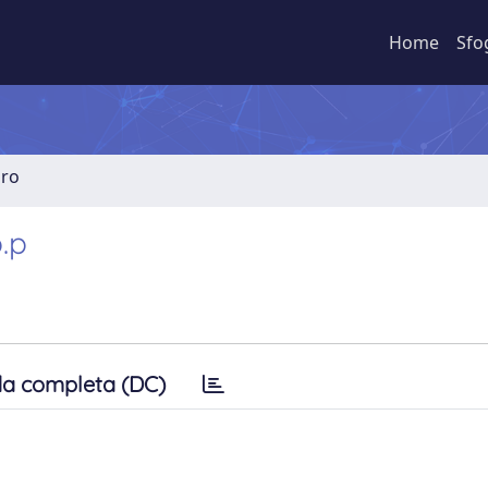
Home
Sfo
bro
.p
a completa (DC)