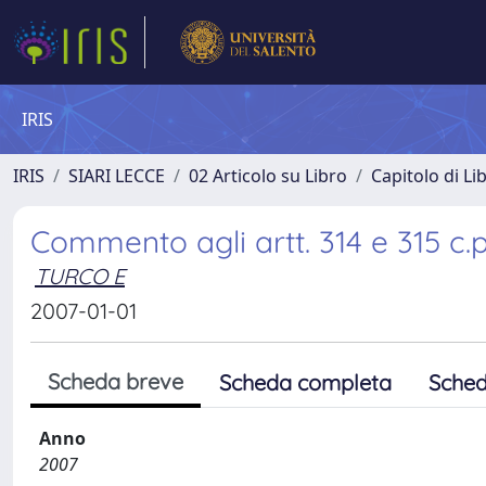
IRIS
IRIS
SIARI LECCE
02 Articolo su Libro
Capitolo di Li
Commento agli artt. 314 e 315 c.p
TURCO E
2007-01-01
Scheda breve
Scheda completa
Sched
Anno
2007