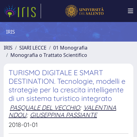
IRIS
IRIS
SIARI LECCE
01 Monografia
Monografia o Trattato Scientifico
TURISMO DIGITALE E SMART
DESTINATION. Tecnologie, modelli e
strategie per la crescita intelligente
di un sistema turistico integrato
PASQUALE DEL VECCHIO
;
VALENTINA
NDOU
;
GIUSEPPINA PASSIANTE
2018-01-01