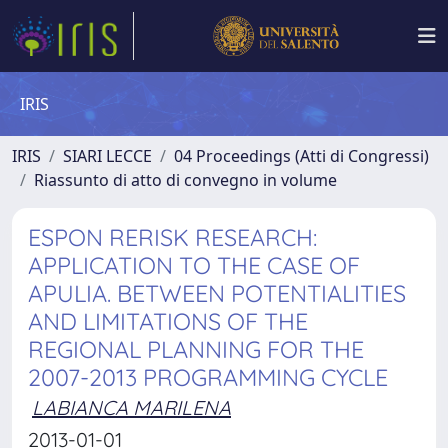
IRIS
IRIS
SIARI LECCE
04 Proceedings (Atti di Congressi)
Riassunto di atto di convegno in volume
ESPON RERISK RESEARCH:
APPLICATION TO THE CASE OF
APULIA. BETWEEN POTENTIALITIES
AND LIMITATIONS OF THE
REGIONAL PLANNING FOR THE
2007-2013 PROGRAMMING CYCLE
LABIANCA MARILENA
2013-01-01