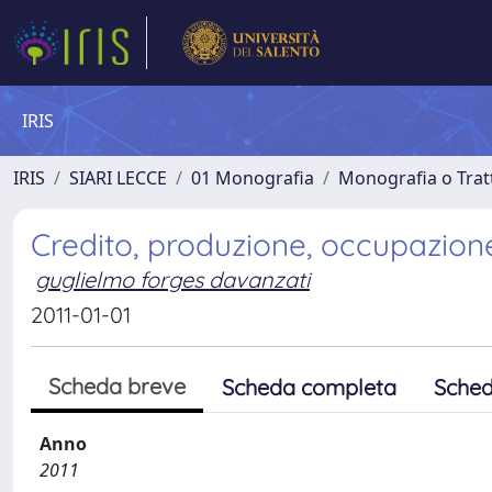
IRIS
IRIS
SIARI LECCE
01 Monografia
Monografia o Tratt
Credito, produzione, occupazione:
guglielmo forges davanzati
2011-01-01
Scheda breve
Scheda completa
Sched
Anno
2011