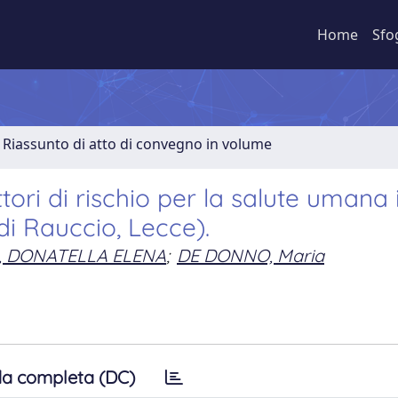
Home
Sfo
Riassunto di atto di convegno in volume
ori di rischio per la salute umana 
i Rauccio, Lecce).
I, DONATELLA ELENA
;
DE DONNO, Maria
a completa (DC)