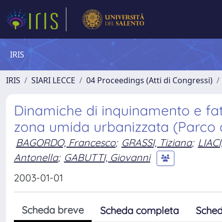
IRIS
IRIS
SIARI LECCE
04 Proceedings (Atti di Congressi)
Dinamiche di inquinamento e fatt
zona umida urbanizzata (Parco d
BAGORDO, Francesco
;
GRASSI, Tiziana
;
LIAC
Antonella
;
GABUTTI, Giovanni
2003-01-01
Scheda breve
Scheda completa
Sched