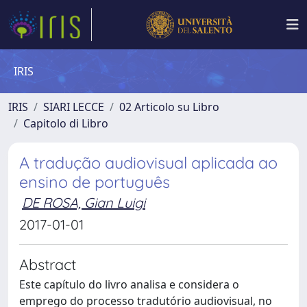
IRIS
IRIS
SIARI LECCE
02 Articolo su Libro
Capitolo di Libro
A tradução audiovisual aplicada ao
ensino de português
DE ROSA, Gian Luigi
2017-01-01
Abstract
Este capítulo do livro analisa e considera o
emprego do processo tradutório audiovisual, no