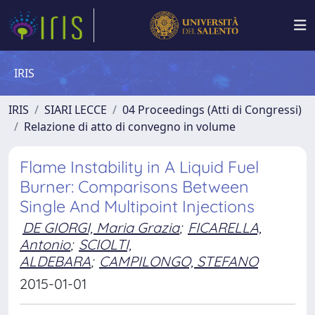
IRIS
IRIS
SIARI LECCE
04 Proceedings (Atti di Congressi)
Relazione di atto di convegno in volume
Flame Instability in A Liquid Fuel
Burner: Comparisons Between
Single And Multipoint Injections
DE GIORGI, Maria Grazia
;
FICARELLA,
Antonio
;
SCIOLTI,
ALDEBARA
;
CAMPILONGO, STEFANO
2015-01-01