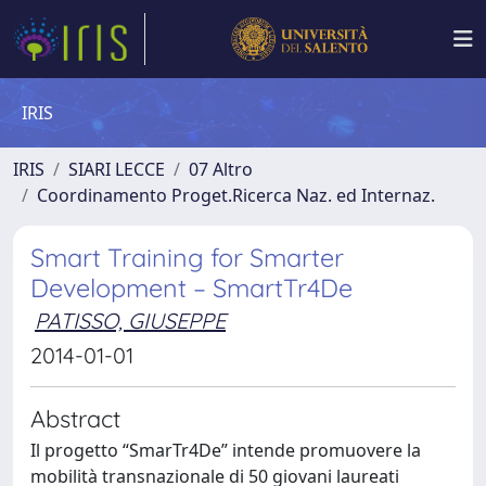
IRIS
IRIS
SIARI LECCE
07 Altro
Coordinamento Proget.Ricerca Naz. ed Internaz.
Smart Training for Smarter
Development – SmartTr4De
PATISSO, GIUSEPPE
2014-01-01
Abstract
Il progetto “SmarTr4De” intende promuovere la
mobilità transnazionale di 50 giovani laureati