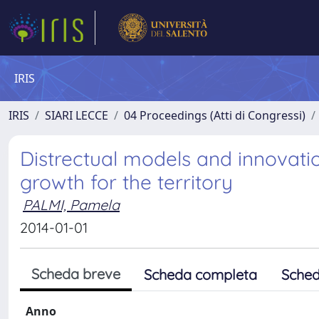
IRIS
IRIS
SIARI LECCE
04 Proceedings (Atti di Congressi)
Distrectual models and innovatio
growth for the territory
PALMI, Pamela
2014-01-01
Scheda breve
Scheda completa
Sched
Anno