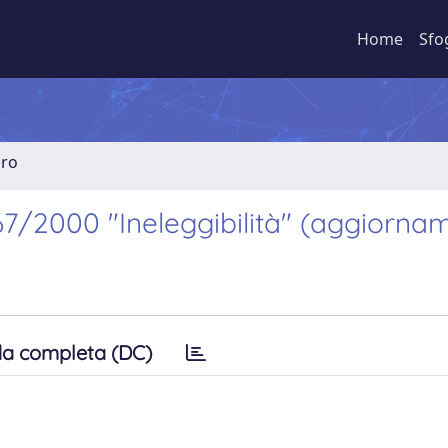
Home
Sfo
bro
67/2000 "Ineleggibilità" (aggiorna
a completa (DC)