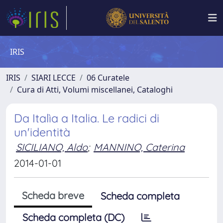
IRIS
IRIS
SIARI LECCE
06 Curatele
Cura di Atti, Volumi miscellanei, Cataloghi
Da Italìa a Italia. Le radici di
un'identità
SICILIANO, Aldo
;
MANNINO, Caterina
2014-01-01
Scheda breve
Scheda completa
Scheda completa (DC)