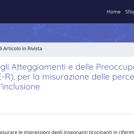
Home
Sfo
 Articolo in Rivista
degli Atteggiamenti e delle Preoccup
-R), per la misurazione delle perce
l’inclusione
 misurare le impressioni degli insegnanti tirocinanti in riferi