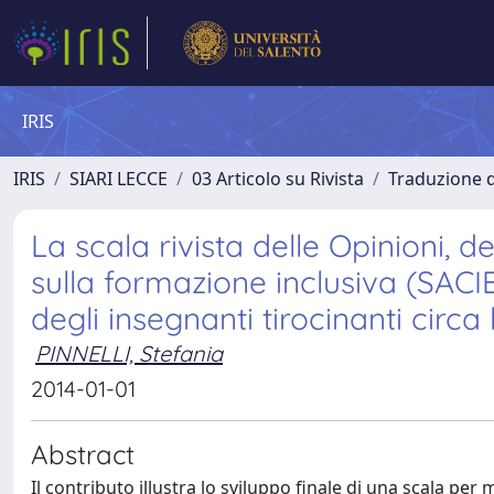
IRIS
IRIS
SIARI LECCE
03 Articolo su Rivista
Traduzione di
La scala rivista delle Opinioni, 
sulla formazione inclusiva (SACIE
degli insegnanti tirocinanti circa 
PINNELLI, Stefania
2014-01-01
Abstract
Il contributo illustra lo sviluppo finale di una scala per