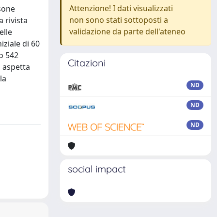
Attenzione! I dati visualizzati
rsone
non sono stati sottoposti a
a rivista
validazione da parte dell'ateneo
elle
iziale di 60
do 542
Citazioni
i aspetta
la
ND
ND
ND
social impact