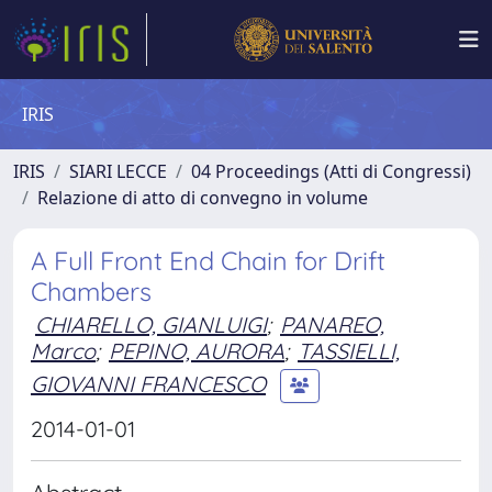
IRIS
IRIS
SIARI LECCE
04 Proceedings (Atti di Congressi)
Relazione di atto di convegno in volume
A Full Front End Chain for Drift
Chambers
CHIARELLO, GIANLUIGI
;
PANAREO,
Marco
;
PEPINO, AURORA
;
TASSIELLI,
GIOVANNI FRANCESCO
2014-01-01