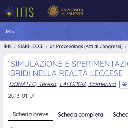
IRIS
IRIS
SIARI LECCE
04 Proceedings (Atti di Congressi)
“SIMULAZIONE E SPERIMENTAZIO
IBRIDI NELLA REALTÀ LECCESE
DONATEO, Teresa
;
LAFORGIA, Domenico
2013-01-01
Scheda breve
Scheda completa
Sched