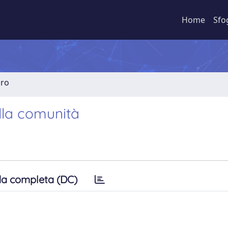
Home
Sfo
bro
lla comunità
a completa (DC)