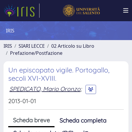
IRIS
IRIS
SIARI LECCE
02 Articolo su Libro
Prefazione/Postfazione
Un episcopato vigile. Portogallo,
secoli XVI-XVIII.
SPEDICATO, Mario Oronzo
;
2013-01-01
Scheda breve
Scheda completa