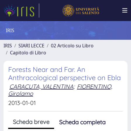
IRIS
IRIS
SIARI LECCE
02 Articolo su Libro
Capitolo di Libro
Forests Near and Far. An
Anthracological perspective on Ebla
CARACUTA, VALENTINA
;
FIORENTINO,
Girolamo
2013-01-01
Scheda breve
Scheda completa