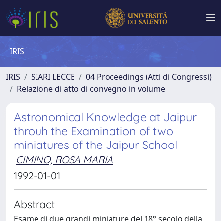
IRIS
IRIS
SIARI LECCE
04 Proceedings (Atti di Congressi)
Relazione di atto di convegno in volume
Astronomical Knowledge at Jaipur
throuh the Examination of two
miniatures of the Jaipur School
CIMINO, ROSA MARIA
1992-01-01
Abstract
Esame di due grandi miniature del 18° secolo della