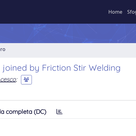
Home
Sfo
bro
s joined by Friction Stir Welding
cesco
;
a completa (DC)