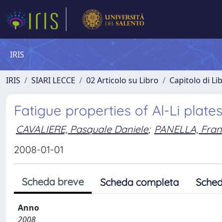
IRIS
IRIS
SIARI LECCE
02 Articolo su Libro
Capitolo di Li
Fatigue properties of Al-Li plate
CAVALIERE, Pasquale Daniele
;
PANELLA, Fran
2008-01-01
Scheda breve
Scheda completa
Sched
Anno
2008