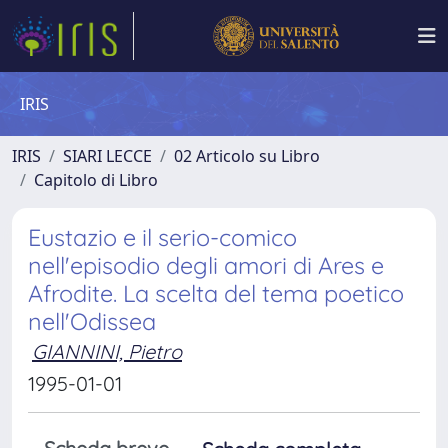
IRIS
IRIS
SIARI LECCE
02 Articolo su Libro
Capitolo di Libro
Eustazio e il serio-comico
nell'episodio degli amori di Ares e
Afrodite. La scelta del tema poetico
nell'Odissea
GIANNINI, Pietro
1995-01-01