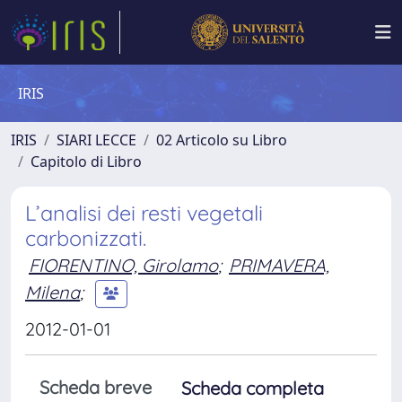
IRIS
IRIS
SIARI LECCE
02 Articolo su Libro
Capitolo di Libro
L’analisi dei resti vegetali
carbonizzati.
FIORENTINO, Girolamo
;
PRIMAVERA,
Milena
;
2012-01-01
Scheda breve
Scheda completa