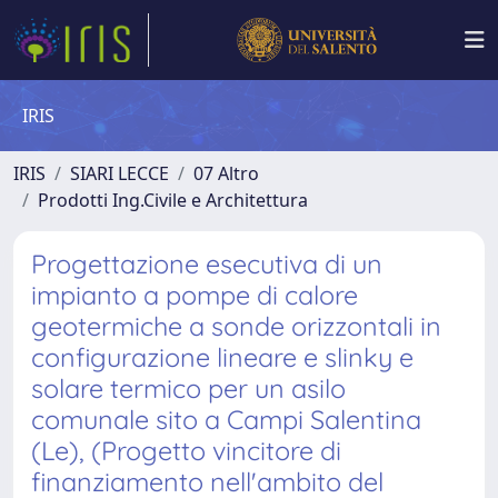
IRIS
IRIS
SIARI LECCE
07 Altro
Prodotti Ing.Civile e Architettura
Progettazione esecutiva di un
impianto a pompe di calore
geotermiche a sonde orizzontali in
configurazione lineare e slinky e
solare termico per un asilo
comunale sito a Campi Salentina
(Le), (Progetto vincitore di
finanziamento nell'ambito del