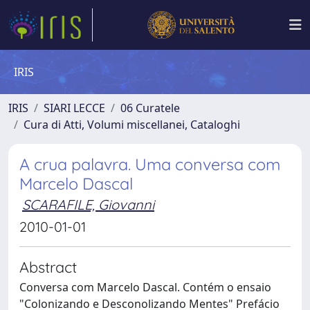
IRIS
IRIS
SIARI LECCE
06 Curatele
Cura di Atti, Volumi miscellanei, Cataloghi
A crua palavra. Uma conversa com
Marcelo Dascal
SCARAFILE, Giovanni
2010-01-01
Abstract
Conversa com Marcelo Dascal. Contém o ensaio
"Colonizando e Desconolizando Mentes" Prefácio