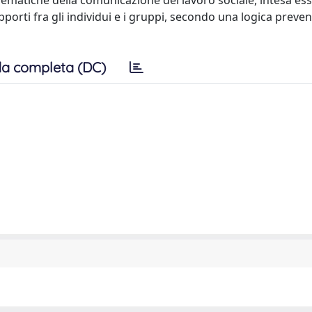
oblematiche della comunicazione del lavoro sociale, intesa es
porti fra gli individui e i gruppi, secondo una logica preven
a completa (DC)