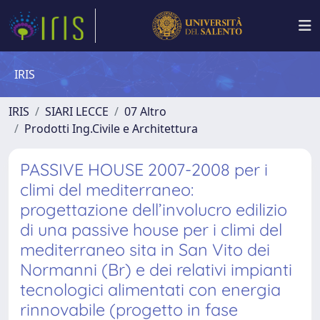
IRIS
IRIS
SIARI LECCE
07 Altro
Prodotti Ing.Civile e Architettura
PASSIVE HOUSE 2007-2008 per i
climi del mediterraneo:
progettazione dell’involucro edilizio
di una passive house per i climi del
mediterraneo sita in San Vito dei
Normanni (Br) e dei relativi impianti
tecnologici alimentati con energia
rinnovabile (progetto in fase