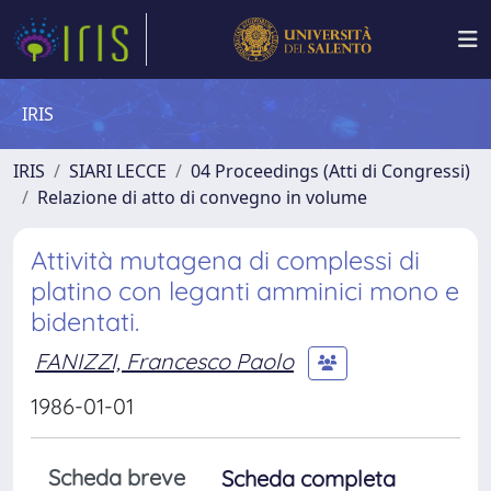
IRIS
IRIS
SIARI LECCE
04 Proceedings (Atti di Congressi)
Relazione di atto di convegno in volume
Attività mutagena di complessi di
platino con leganti amminici mono e
bidentati.
FANIZZI, Francesco Paolo
1986-01-01
Scheda breve
Scheda completa