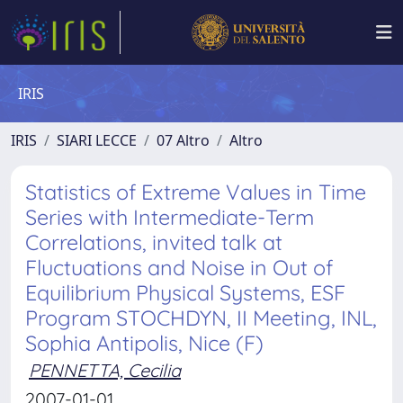
IRIS
IRIS
SIARI LECCE
07 Altro
Altro
Statistics of Extreme Values in Time
Series with Intermediate-Term
Correlations, invited talk at
Fluctuations and Noise in Out of
Equilibrium Physical Systems, ESF
Program STOCHDYN, II Meeting, INL,
Sophia Antipolis, Nice (F)
PENNETTA, Cecilia
2007-01-01