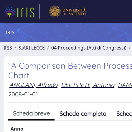
IRIS
IRIS
SIARI LECCE
04 Proceedings (Atti di Congressi)
“A Comparison Between Process
Chart
ANGLANI, Alfredo
;
DEL PRETE, Antonio
;
RAMU
2008-01-01
Scheda breve
Scheda completa
Sched
Anno