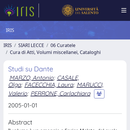
IRIS
IRIS
SIARI LECCE
06 Curatele
Cura di Atti, Volumi miscellanei, Cataloghi
Studi su Dante
MARZO, Antonio
;
CASALE,
Olga
;
FACECCHIA, Laura
;
MARUCCI,
Valerio
;
PERRONE, Carlachiara
2005-01-01
Abstract