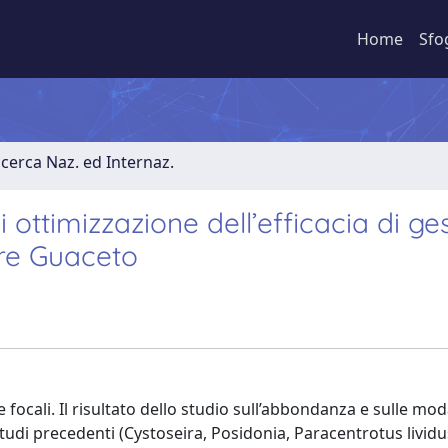
Home
Sfo
erca Naz. ed Internaz.
ttimizzazione dell’efficacia di ge
rre Guaceto
 focali. Il risultato dello studio sull’abbondanza e sulle moda
 studi precedenti (Cystoseira, Posidonia, Paracentrotus livid