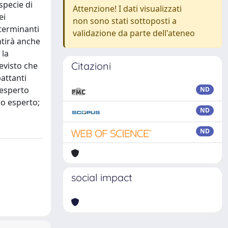
specie di
Attenzione! I dati visualizzati
ei
non sono stati sottoposti a
eterminanti
validazione da parte dell'ateneo
ntirà anche
 la
Citazioni
revisto che
attanti
 esperto
ND
ico esperto;
ND
ND
social impact