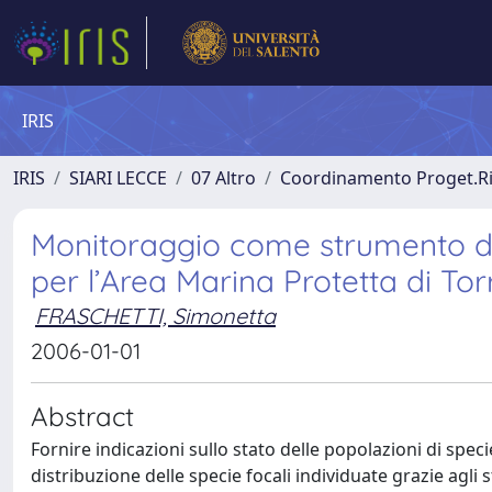
IRIS
IRIS
SIARI LECCE
07 Altro
Coordinamento Proget.Ric
Monitoraggio come strumento di o
per l’Area Marina Protetta di To
FRASCHETTI, Simonetta
2006-01-01
Abstract
Fornire indicazioni sullo stato delle popolazioni di specie
distribuzione delle specie focali individuate grazie agli