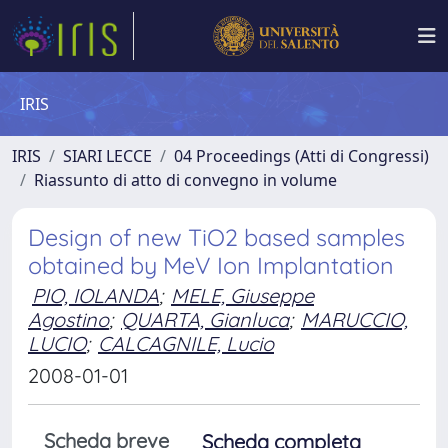
IRIS
IRIS
SIARI LECCE
04 Proceedings (Atti di Congressi)
Riassunto di atto di convegno in volume
Design of new TiO2 based samples
obtained by MeV Ion Implantation
PIO, IOLANDA
;
MELE, Giuseppe
Agostino
;
QUARTA, Gianluca
;
MARUCCIO,
LUCIO
;
CALCAGNILE, Lucio
2008-01-01
Scheda breve
Scheda completa