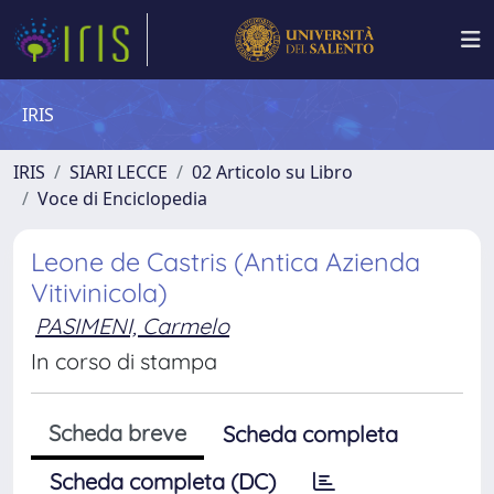
IRIS
IRIS
SIARI LECCE
02 Articolo su Libro
Voce di Enciclopedia
Leone de Castris (Antica Azienda
Vitivinicola)
PASIMENI, Carmelo
In corso di stampa
Scheda breve
Scheda completa
Scheda completa (DC)