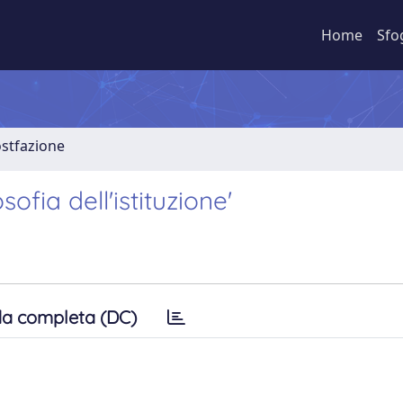
Home
Sfo
stfazione
ofia dell'istituzione'
a completa (DC)