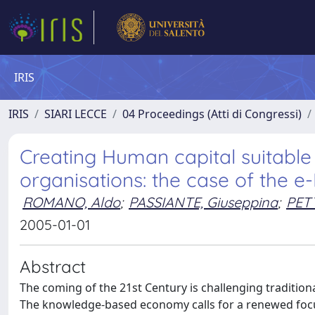
IRIS
IRIS
SIARI LECCE
04 Proceedings (Atti di Congressi)
Creating Human capital suitable 
organisations: the case of the
ROMANO, Aldo
;
PASSIANTE, Giuseppina
;
PET
2005-01-01
Abstract
The coming of the 21st Century is challenging traditio
The knowledge-based economy calls for a renewed focus 