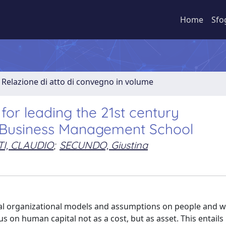
Home
Sfo
Relazione di atto di convegno in volume
for leading the 21st century
 e-Business Management School
TI, CLAUDIO
;
SECUNDO, Giustina
nal organizational models and assumptions on people and wo
on human capital not as a cost, but as asset. This entails